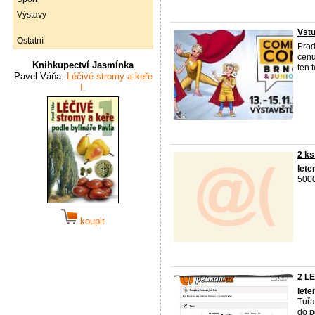
Výstavy
Vstu
Ostatní
Prod
cenu
Knihkupectví Jasmínka
ten 
Pavel Váňa:
Léčivé stromy a keře
I.
2 ks
lete
5000
koupit
2 L
lete
Tuřa
do p