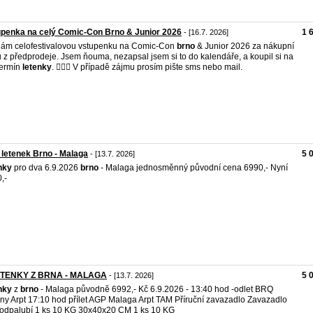
penka na celý Comic-Con Brno & Junior 2026
1 
- [16.7. 2026]
ám celofestivalovou vstupenku na Comic-Con
brno
& Junior 2026 za nákupní
 z předprodeje. Jsem ňouma, nezapsal jsem si to do kalendáře, a koupil si na
termín
letenky
. 🤦🏻‍♂️ V případě zájmu prosím pište sms nebo mail.
 letenek Brno - Malaga
5 
- [13.7. 2026]
nky
pro dva 6.9.2026
brno
- Malaga jednosměnný původní cena 6990,- Nyní
,-
ETENKY Z BRNA - MALAGA
5 
- [13.7. 2026]
nky
z
brno
- Malaga původně 6992,- Kč 6.9.2026 - 13:40 hod -odlet BRQ
ny Arpt 17:10 hod přílet AGP Malaga Arpt TAM Příruční zavazadlo Zavazadlo
odpalubí 1 ks 10 KG 30x40x20 CM 1 ks 10 KG