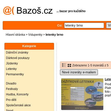
... bazar pro každého
Co:
Hlavní stránka
>
Vstupenky
>
letenky brno
Kategorie
Dálniční známky
Dárkové poukazy
Jízdenky
Zobrazeno 1-5 inzerátů z 5
Letenky
Nové inzeráty e-mailem
Permanentky
Lete
Divadlo
Pro
Plat
Festivaly
foto
Hudba, Koncerty
popř
Pro děti
Společenské akce
Sport