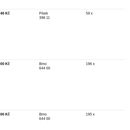
646 Kč
Písek
59 x
398 11
000 Kč
Brno
196 x
644 00
000 Kč
Brno
195 x
644 00