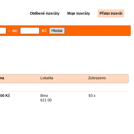
Oblíbené inzeráty
Moje inzeráty
Přidat inzerát
- do:
Kč
na
Lokalita
Zobrazeno
000 Kč
Brno
93 x
621 00