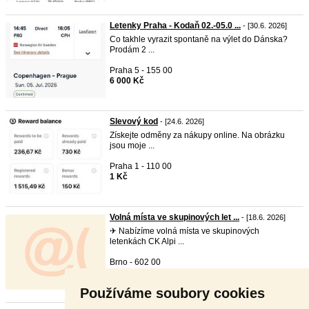
Letenky Praha - Kodaň 02.-05.0 ...
- [30.6. 2026]
Co takhle vyrazit spontaně na výlet do Dánska?
Prodám 2 ...
Praha 5 - 155 00
6 000 Kč
Slevový kod
- [24.6. 2026]
Získejte odměny za nákupy online. Na obrázku
jsou moje ...
Praha 1 - 110 00
1 Kč
Volná místa ve skupinových let ...
- [18.6. 2026]
✈ Nabízíme volná místa ve skupinových
letenkách CK Alpi ...
Brno - 602 00
V textu
Používáme soubory cookies