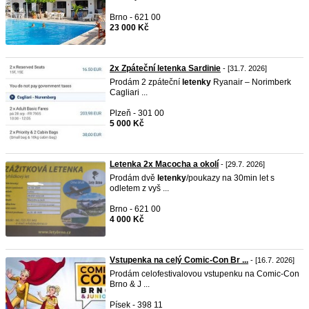
Brno - 621 00
23 000 Kč
2x Zpáteční letenka Sardinie
- [31.7. 2026]
Prodám 2 zpáteční
letenky
Ryanair – Norimberk
Cagliari ...
Plzeň - 301 00
5 000 Kč
Letenka 2x Macocha a okolí
- [29.7. 2026]
Prodám dvě
letenky
/poukazy na 30min let s
odletem z vyš ...
Brno - 621 00
4 000 Kč
Vstupenka na celý Comic-Con Br ...
- [16.7. 2026]
Prodám celofestivalovou vstupenku na Comic-Con
Brno & J ...
Písek - 398 11