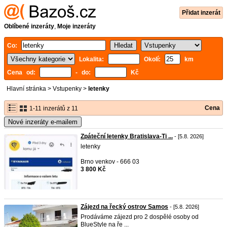
Přidat inzerát
Oblíbené inzeráty
,
Moje inzeráty
Co:
Lokalita:
Okolí:
km
Cena od:
- do:
Kč
Hlavní stránka
>
Vstupenky
>
letenky
Cena
1-11 inzerátů z 11
Nové inzeráty e-mailem
Zpáteční letenky Bratislava-Ti ...
- [5.8. 2026]
letenky
Brno venkov - 666 03
3 800 Kč
Zájezd na řecký ostrov Samos
- [5.8. 2026]
Prodáváme zájezd pro 2 dospělé osoby od
BlueStyle na ře ...