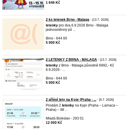
1 646 Kč
2 ks letenek Brno - Malaga
- [13.7. 2026]
letenky
pro dva 6.9.2026 Brno - Malaga
jednosměnný pů ...
Brno - 644 00
5 000 Kč
2 LETENKY Z BRNA - MALAGA
- [13.7. 2026]
letenky
z Brno - Malaga původně 6992,- Kč
6.9.2026 - ...
Brno - 644 00
5 000 Kč
2 přímé lety na Kypr (Praha - ...
- [9.7. 2026]
Prodám 2
letenky
na Kypr (Praha – Larnaca –
Praha) – Wi ...
Mladá Boleslav - 293 01
12 000 Kč