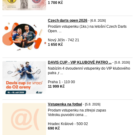
1 700 Kč
Czech darts open 2026
- [6.8. 2026]
Prodám vstupenku (1ks.) na letošní Czech Darts
Open. ...
Nový Jičín - 742 21
1 650 Kč
DAVIS CUP - VIP KLUBOVÉ PATRO ...
- [5.8. 2026]
Nabízím 4 dvoudenní vstupenky do VIP klubového
patra ,r ...
Praha 1 - 110 00
11 999 Kč
Vstupenka na fotbal
- [5.8. 2026]
Prodam vstupenku na zitrejsi zapas
Votroku.puvodni cena ...
Hradec Králové - 500 02
690 Kč