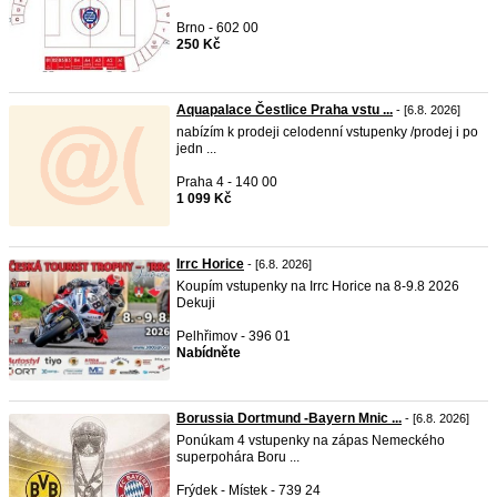
Brno - 602 00
250 Kč
Aquapalace Čestlice Praha vstu ...
- [6.8. 2026]
nabízím k prodeji celodenní vstupenky /prodej i po
jedn ...
Praha 4 - 140 00
1 099 Kč
Irrc Horice
- [6.8. 2026]
Koupím vstupenky na Irrc Horice na 8-9.8 2026
Dekuji
Pelhřimov - 396 01
Nabídněte
Borussia Dortmund -Bayern Mnic ...
- [6.8. 2026]
Ponúkam 4 vstupenky na zápas Nemeckého
superpohára Boru ...
Frýdek - Místek - 739 24