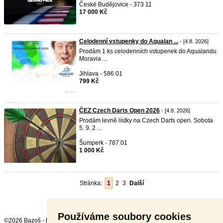
České Budějovice - 373 11
17 000 Kč
Celodenní vstupenky do Aqualan ...
- [4.8. 2026]
Prodám 1 ks celodenních vstupenek do Aqualandu
Moravia ...
Jihlava - 586 01
799 Kč
ČEZ Czech Darts Open 2026
- [4.8. 2026]
Prodám levně lístky na Czech Darts open. Sobota
5. 9. 2 ...
Šumperk - 787 01
1 000 Kč
Stránka:
1
2
3
Další
Používáme soubory cookies
©2026 Bazoš -
Inzerce, Bazar Sport