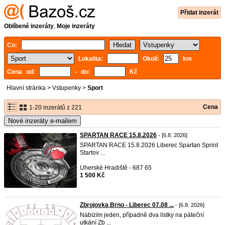
Přidat inzerát
Oblíbené inzeráty
,
Moje inzeráty
Co:
Lokalita:
Okolí:
km
Cena od:
- do:
Kč
Hlavní stránka
>
Vstupenky
>
Sport
Cena
1-20 inzerátů z 221
Nové inzeráty e-mailem
SPARTAN RACE 15.8.2026
- [6.8. 2026]
SPARTAN RACE 15.8.2026 Liberec Spartan Sprint
Startov ...
Uherské Hradiště - 687 65
1 500 Kč
Zbrojovka Brno - Liberec 07.08 ...
- [6.8. 2026]
Nabízím jeden, případně dva lístky na páteční
utkání Zb ...