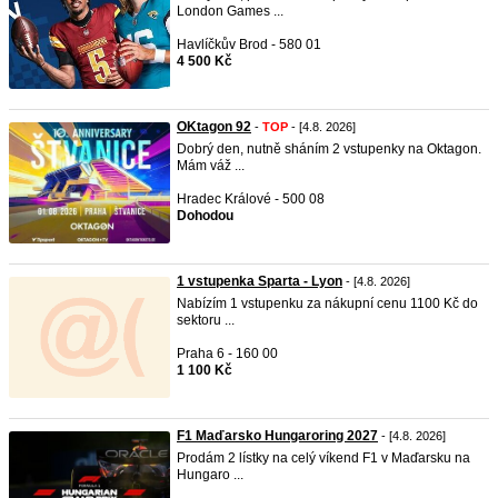
London Games ...
Havlíčkův Brod - 580 01
4 500 Kč
OKtagon 92
-
TOP
- [4.8. 2026]
Dobrý den, nutně sháním 2 vstupenky na Oktagon.
Mám váž ...
Hradec Králové - 500 08
Dohodou
1 vstupenka Sparta - Lyon
- [4.8. 2026]
Nabízím 1 vstupenku za nákupní cenu 1100 Kč do
sektoru ...
Praha 6 - 160 00
1 100 Kč
F1 Maďarsko Hungaroring 2027
- [4.8. 2026]
Prodám 2 lístky na celý víkend F1 v Maďarsku na
Hungaro ...