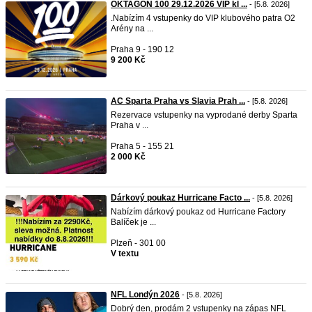
OKTAGON 100 29.12.2026 VIP kl ...
- [5.8. 2026]
.Nabízím 4 vstupenky do VIP klubového patra O2
Arény na ...
Praha 9 - 190 12
9 200 Kč
AC Sparta Praha vs Slavia Prah ...
- [5.8. 2026]
Rezervace vstupenky na vyprodané derby Sparta
Praha v ...
Praha 5 - 155 21
2 000 Kč
Dárkový poukaz Hurricane Facto ...
- [5.8. 2026]
Nabízím dárkový poukaz od Hurricane Factory
Balíček je ...
Plzeň - 301 00
V textu
NFL Londýn 2026
- [5.8. 2026]
Dobrý den, prodám 2 vstupenky na zápas NFL