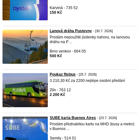
Karviná - 735 52
150 Kč
Lanová dráha Pustevny
- [30.7. 2026]
Prodám nepoužité jízdenky nahoru, na lanovou
dráhu na P ...
Brno venkov - 664 05
500 Kč
Poukaz flixbus
- [25.7. 2026]
3 210,30 Kč za 2200 nejlépe osobní předání
Zlín - 763 12
2 200 Kč
SUBE karta Buenos Aires
- [23.7. 2026]
Prodám přednabitou kartu na MHD (busy a metro)
v Buenos ...
Semily - 514 01