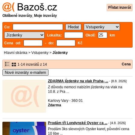
Přidat inzerát
Oblíbené inzeráty
,
Moje inzeráty
Co:
Lokalita:
Okolí:
km
Cena od:
- do:
Kč
Hlavní stránka
>
Vstupenky
>
Jízdenky
Cena
1-14 inzerátů z 14
Nové inzeráty e-mailem
ZDARMA jízdenky na vlak Praha- ...
- [8.8. 2026]
Z důvodu nemoci nabízím jízdenky na vlak na
10.8. z Pra ...
Karlovy Vary - 360 01
Zdarma
Prodám tři Londynské Oyster ca ...
- [4.8. 2026]
Prodám 3ks slevových Oyster karet, původní cena
10 libe ...