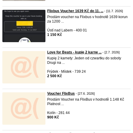
Flixbus Voucher 1639 Kč do 11. ...
- [11.7. 2026]
Prodám voucher na Flixbus v hodnotě 1639 korun
za 1200 ...
Ústí nad Labem - 400 01
1 150 Kč
Love for Beats - kupię 2 karne ...
- [2.7. 2026]
Kupię 2 karnety: Jeden od czwartku do soboty
Drugi na ...
Frýdek - Místek - 739 24
2 500 Kč
Voucher FlixBus
- [27.6. 2026]
Prodám Voucher na FlixBus v hodnotě 1.148 Kč
Platnost ...
Kolín - 281 44
900 Kč