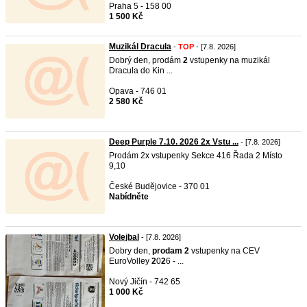
Praha 5 - 158 00
1 500 Kč
Muzikál Dracula
-
TOP
- [7.8. 2026]
Dobrý den, prodám
2
vstupenky na muzikál
Dracula do Kin ...
Opava - 746 01
2 580 Kč
Deep Purple 7.10. 2026 2x Vstu ...
- [7.8. 2026]
Prodám 2x vstupenky Sekce 416 Řada 2 Místo
9,10
České Budějovice - 370 01
Nabídněte
Volejbal
- [7.8. 2026]
Dobry den,
prodam
2
vstupenky na CEV
EuroVolley
2
0
2
6 - ...
Nový Jičín - 742 65
1 000 Kč