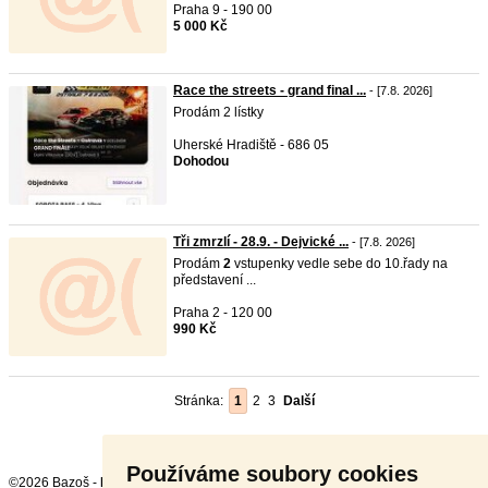
Praha 9 - 190 00
5 000 Kč
Race the streets - grand final ...
- [7.8. 2026]
Prodám 2 lístky
Uherské Hradiště - 686 05
Dohodou
Tři zmrzlí - 28.9. - Dejvické ...
- [7.8. 2026]
Prodám
2
vstupenky vedle sebe do 10.řady na
představení ...
Praha 2 - 120 00
990 Kč
Stránka:
1
2
3
Další
Používáme soubory cookies
©2026 Bazoš -
Inzerce, Bazar