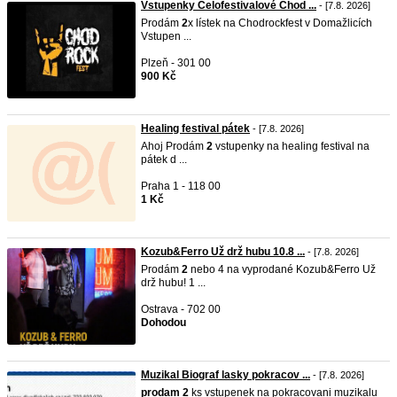
Vstupenky Celofestivalové Chod ...
- [7.8. 2026]
Prodám
2
x lístek na Chodrockfest v Domažlicích
Vstupen ...
Plzeň - 301 00
900 Kč
Healing festival pátek
- [7.8. 2026]
Ahoj Prodám
2
vstupenky na healing festival na
pátek d ...
Praha 1 - 118 00
1 Kč
Kozub&Ferro Už drž hubu 10.8 ...
- [7.8. 2026]
Prodám
2
nebo 4 na vyprodané Kozub&Ferro Už
drž hubu! 1 ...
Ostrava - 702 00
Dohodou
Muzikal Biograf lasky pokracov ...
- [7.8. 2026]
prodam
2
ks vstupenek na pokracovani muzikalu