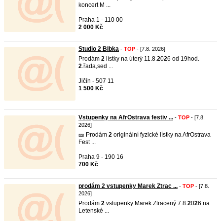
koncert M ...
Praha 1 - 110 00
2 000 Kč
Studio 2 Blbka
-
TOP
- [7.8. 2026]
Prodám
2
lístky na úterý 11.8.
2
0
2
6 od 19hod.
2
.řada,sed ...
Jičín - 507 11
1 500 Kč
Vstupenky na AfrOstrava festiv ...
-
TOP
- [7.8.
2026]
🎫 Prodám
2
originální fyzické lístky na AfrOstrava
Fest ...
Praha 9 - 190 16
700 Kč
prodám 2 vstupenky Marek Ztrac ...
-
TOP
- [7.8.
2026]
Prodám
2
vstupenky Marek Ztracený 7.8.
2
0
2
6 na
Letenské ...