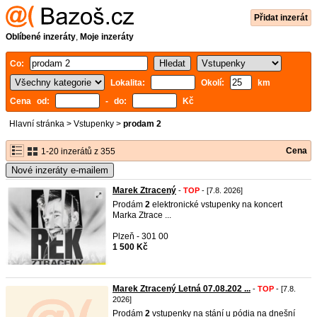
Přidat inzerát
Oblíbené inzeráty
,
Moje inzeráty
Co:
Lokalita:
Okolí:
km
Cena od:
- do:
Kč
Hlavní stránka
>
Vstupenky
>
prodam 2
Cena
1-20 inzerátů z 355
Nové inzeráty e-mailem
Marek Ztracený
-
TOP
- [7.8. 2026]
Prodám
2
elektronické vstupenky na koncert
Marka Ztrace ...
Plzeň - 301 00
1 500 Kč
Marek Ztracený Letná 07.08.202 ...
-
TOP
- [7.8.
2026]
Prodám
2
vstupenky na stání u pódia na dnešní