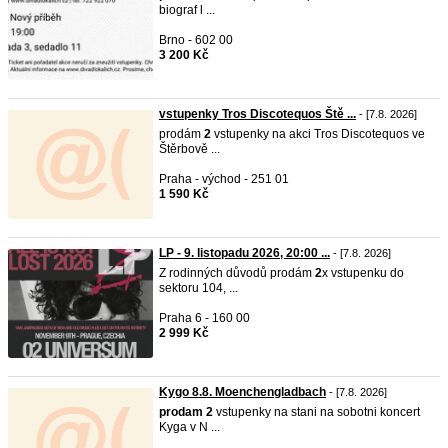
biograf l ...
Brno - 602 00
3 200 Kč
vstupenky Tros Discotequos Ště ...
- [7.8. 2026]
prodám
2
vstupenky na akci Tros Discotequos ve
Štěrbově ...
Praha - východ - 251 01
1 590 Kč
LP - 9. listopadu 2026, 20:00 ...
- [7.8. 2026]
Z rodinných důvodů prodám
2
x vstupenku do
sektoru 104, ...
Praha 6 - 160 00
2 999 Kč
Kygo 8.8. Moenchengladbach
- [7.8. 2026]
prodam
2
vstupenky na stani na sobotni koncert
Kyga v N ...