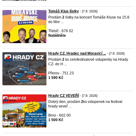
Tomáš Klus lístky
- [7.8. 2026]
Prodám
2
lístky na koncert Tomáše Kluse na 15.8.
do Mor ...
Třebíč - 676 02
Nabídněte
Hrady CZ. Hradec nad Moravicí ...
- [7.8. 2026]
Prodám
2
ks celofestivalové vstupenky na Hrady
CZ- do H ...
Přerov - 751 23
1 590 Kč
Hrady CZ VEVEŘÍ
- [7.8. 2026]
Dobrý den, prodám
2
ks vstupenek na festival
hrady veveř ...
Brno - 602 00
1 500 Kč