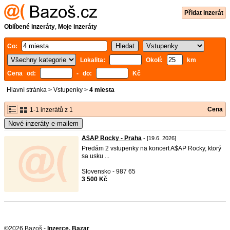
Přidat inzerát
Oblíbené inzeráty
,
Moje inzeráty
Co:
Lokalita:
Okolí:
km
Cena od:
- do:
Kč
Hlavní stránka
>
Vstupenky
>
4 miesta
Cena
1-1 inzerátů z 1
Nové inzeráty e-mailem
A$AP Rocky - Praha
- [19.6. 2026]
Predám 2 vstupenky na koncert A$AP Rocky, ktorý
sa usku ...
Slovensko - 987 65
3 500 Kč
©2026 Bazoš -
Inzerce, Bazar