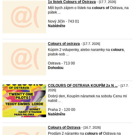
1x listek Colours of Ostrava
- [17.7. 2026]
Měl bych zájem o lístek na
colours
of
Ostrava, na
pátek ...
Nový Jičín - 743 01
Nabídněte
Colours of ostrava
- [17.7. 2026]
Kúpim 2 vstupenky, alebo naramky na
colours
,
piatok-sob ...
Ostrava - 713 00
Dohodou
COLOURS OF OSTRAVA KOUPÍM 2x N ...
- [17.7.
2026]
Dobrý den, Koupím náramek na sobotu Cenu mi
nabíd ...
Praha 2 - 120 00
Nabídněte
Colours of Ostrava
- [16.7. 2026]
Prodám 2 náramky na
colours
of
Ostrava na