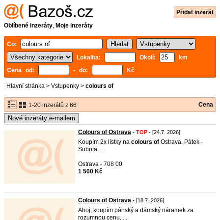
Přidat inzerát
Oblíbené inzeráty
,
Moje inzeráty
Co:
Lokalita:
Okolí:
km
Cena od:
- do:
Kč
Hlavní stránka
>
Vstupenky
>
colours of
Cena
1-20 inzerátů z 66
Nové inzeráty e-mailem
Colours of Ostrava
-
TOP
- [24.7. 2026]
Koupím 2x lístky na
colours
of
Ostrava. Pátek -
Sobota. ...
Ostrava - 708 00
1 500 Kč
Colours of Ostrava
- [18.7. 2026]
Ahoj, koupím pánský a dámský náramek za
rozumnou cenu, ...