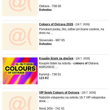
Ostrava - 708 00
Dohodou
Colours of Ostrava 2026
- [18.7. 2026]
Ponukam pasky, 2ks, odber pri brane osobne, na
dnes na ...
Slovensko - 987 65
Dohodou
Koupím lístek na dnešek
- [18.7. 2026]
Koupím lístek na sobotu -
colours
of
Ostrava.
608520632 ...
Karviná - 736 01
123 Kč
VIP lístek Colours of Ostrava
- [18.7. 2026]
Nabízím vstupenku na sobotu 18.7 VIP vstupenka-
drink ...
Nový Jičín - 741 01