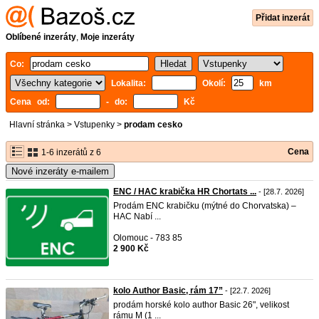
Přidat inzerát
Oblíbené inzeráty
,
Moje inzeráty
Co:
Lokalita:
Okolí:
km
Cena od:
- do:
Kč
Hlavní stránka
>
Vstupenky
>
prodam cesko
Cena
1-6 inzerátů z 6
Nové inzeráty e-mailem
ENC / HAC krabička HR Chortats ...
- [28.7. 2026]
Prodám ENC krabičku (mýtné do Chorvatska) –
HAC Nabí ...
Olomouc - 783 85
2 900 Kč
kolo Author Basic, rám 17”
- [22.7. 2026]
prodám horské kolo author Basic 26", velikost
rámu M (1 ...