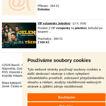
Příbram - 264 01
Dohodou
VIP vstupenky Jelenfest
- [17.6. 2026]
Prodám 2 VIP
vstupenky
na
jelenfest
, bohužel po
koupeni ...
Prachatice - 384 51
2 500 Kč
Používáme soubory cookies
©2026 Bazoš -
Inzerce, Bazar
Nápověda
,
Dotazy
,
Hodnocení
,
Kontakt
,
Reklama
,
Podmínky
,
Ochrana údajů
,
Tyto webové stránky používají soubory cookies a
RSS
,
další sledovací nástroje s cílem vylepšení
Inzeráty Vstupenky celkem:
2362
, za 24 hodin:
140
uživatelského prostředí, zobrazení přizpůsobeného
obsahu a reklam, analýzy návštěvnosti webových
Mapa kategorií
,
Nejvyhledávanější výrazy
stránek a zjištění zdroje návštěvnosti.
Země:
Česká republika
,
Slovensko
,
Polsko
,
Rakousko
Souhlasím