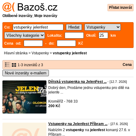
Přidat inzerát
Oblíbené inzeráty
,
Moje inzeráty
Co:
Lokalita:
Okolí:
km
Cena od:
- do:
Kč
Hlavní stránka
>
Vstupenky
>
vstupenky jelenfest
Cena
1-3 inzerátů z 3
Nové inzeráty e-mailem
Dětská vstupenka na JelenFest ...
- [12.7. 2026]
Dobrý den, Prodáme jednu vstupenku pro dítě na
jelenfe ...
Kroměříž - 768 33
200 Kč
Vstupenky na Jelenfest Příbram ...
- [27.6. 2026]
Nabízím 2
vstupenky
na
jelenfest
konaný 27.6. v
Příbram ...